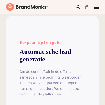
Skip
Menu
to
account
Close
Cart
Cart
main
content
Bespaar tijd en geld
Automatische lead
generatie
Om de continuïteit in de offerte
aanvragen in je bedrijf te waarborgen,
kunnen wij voor jou een doorlopende
campagne opzetten. We doen dit op
verschillende platformen.