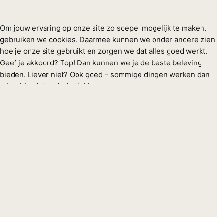
Om jouw ervaring op onze site zo soepel mogelijk te maken,
gebruiken we cookies. Daarmee kunnen we onder andere zien
hoe je onze site gebruikt en zorgen we dat alles goed werkt.
Geef je akkoord? Top! Dan kunnen we je de beste beleving
bieden. Liever niet? Ook goed – sommige dingen werken dan
misschien iets minder lekker.
Functioneel
Functioneel
Altijd actief
Voorkeuren
Voorkeuren
Statistieken
Statistieken
Marketing
Marketing
Beheer opties
Beheer diensten
Beheer {vendor_count} leveranciers
Lees meer over deze doeleinden