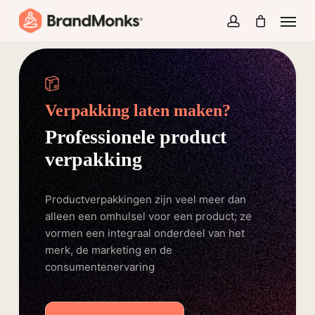
Skip
Menu
to
account
Close
Cart
Cart
main
content
Verpakking laten maken?
Professionele product
verpakking
Productverpakkingen zijn veel meer dan
alleen een omhulsel voor een product; ze
vormen een integraal onderdeel van het
merk, de marketing en de
consumentenervaring