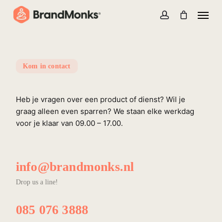
Skip
Menu
to
account
Close
Cart
Cart
main
content
Kom in contact
Hallo.
Heb je vragen over een product of dienst? Wil je
graag alleen even sparren? We staan elke werkdag
voor je klaar van 09.00 – 17.00.
info@brandmonks.nl
Drop us a line!
085 076 3888