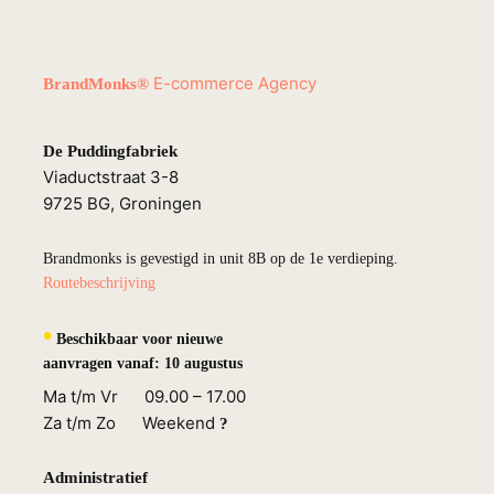
E-commerce Agency
BrandMonks®
De Puddingfabriek
Viaductstraat 3-8
9725 BG, Groningen
Brandmonks is gevestigd in unit 8B op de 1e verdieping.
Routebeschrijving
•
Beschikbaar voor nieuwe
aanvragen vanaf:
10 augustus
Ma t/m Vr 09.00 – 17.00
Za t/m Zo Weekend
?
Administratief