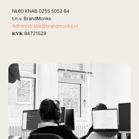
NL60 KNAB 0255 5052 64
t.n.v. BrandMonks
Administratie@brandmonks.nl
84721529
KVK