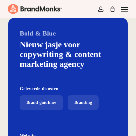
Skip
Menu
to
account
Close
Cart
Cart
main
content
Bold & Blue
Nieuw jasje voor
copywriting & content
marketing agency
Geleverde diensten
Brand guidlines
Branding
Website