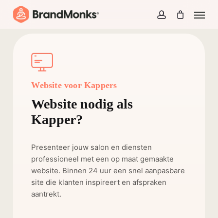
Skip
Menu
to
account
Close
Cart
Cart
main
content
Website voor Kappers
Website nodig als
Kapper?
Presenteer jouw salon en diensten
professioneel met een op maat gemaakte
website. Binnen 24 uur een snel aanpasbare
site die klanten inspireert en afspraken
aantrekt.