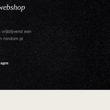
 webshop
rijblijvend een
n rondom je
ragen