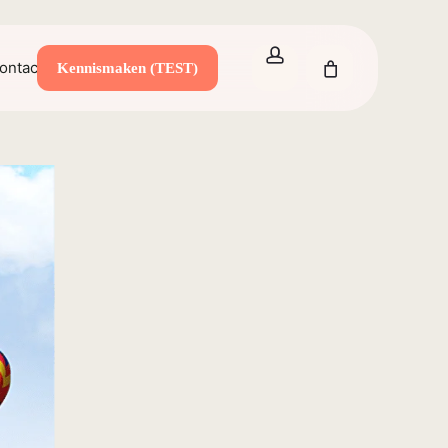
Close
account
Cart
ontact
Kennismaken (TEST)