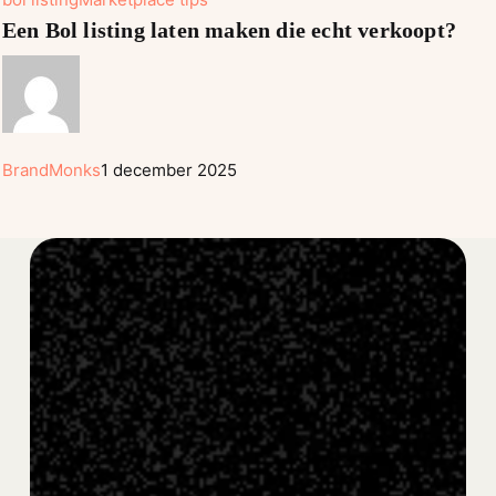
Bol
Een Bol listing laten maken die echt verkoopt?
listing
laten
maken
die
echt
BrandMonks
1 december 2025
verkoopt?