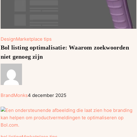
Bol
Design
Marketplace tips
listing
Bol listing optimalisatie: Waarom zoekwoorden
optimalisatie:
niet genoeg zijn
Waarom
zoekwoorden
niet
genoeg
zijn
BrandMonks
4 december 2025
Een
bol listing
Marketplace tips