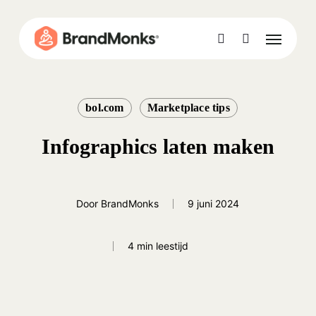
Skip
to
Menu
Close
Cart
main
Cart
account
content
bol.com
Marketplace tips
Infographics laten maken
Door
BrandMonks
9 juni 2024
4 min leestijd