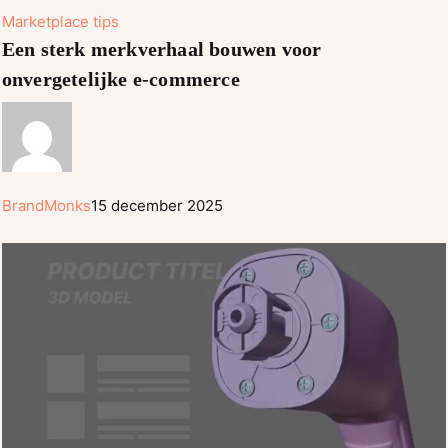
Een
Marketplace tips
sterk
Een sterk merkverhaal bouwen voor
merkverhaal
onvergetelijke e-commerce
bouwen
voor
onvergetelijke
e-
commerce
BrandMonks
15 december 2025