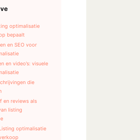
ave
ing optimalisatie
op bepaalt
en en SEO voor
malisatie
n en video’s: visuele
malisatie
hrijvingen die
n
f en reviews als
an listing
ie
Listing optimalisatie
verkoop