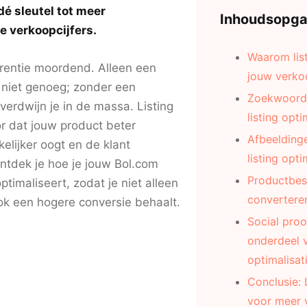
 dé sleutel tot meer
Inhoudsopg
e verkoopcijfers.
Waarom list
rentie moordend. Alleen een
jouw verko
 niet genoeg; zonder een
Zoekwoord
 verdwijn je in de massa. Listing
listing opti
or dat jouw product beter
Afbeeldinge
elijker oogt en de klant
listing opti
ontdek je hoe je jouw Bol.com
Productbesc
optimaliseert, zodat je niet alleen
convertere
ook een hogere conversie behaalt.
Social proo
onderdeel v
optimalisat
Conclusie: 
voor meer 