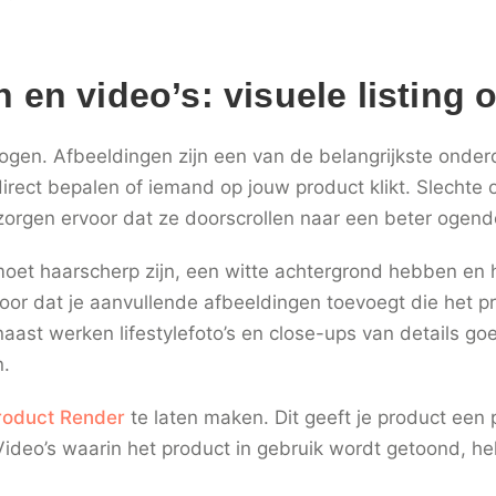
 en video’s: visuele listing o
en. Afbeeldingen zijn een van de belangrijkste onderd
irect bepalen of iemand op jouw product klikt. Slechte o
 zorgen ervoor dat ze doorscrollen naar een beter ogend
et haarscherp zijn, een witte achtergrond hebben en he
oor dat je aanvullende afbeeldingen toevoegt die het p
aast werken lifestylefoto’s en close-ups van details g
n.
roduct Render
te laten maken. Dit geeft je product een 
Video’s waarin het product in gebruik wordt getoond, he