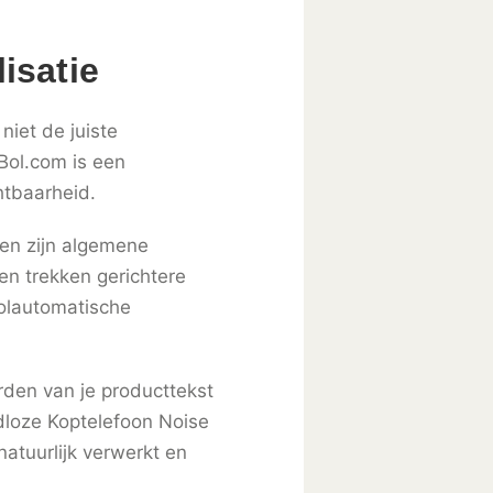
isatie
niet de juiste
Bol.com is een
htbaarheid.
den zijn algemene
en trekken gerichtere
volautomatische
rden van je producttekst
adloze Koptelefoon Noise
atuurlijk verwerkt en