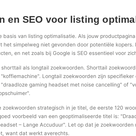
en SEO voor listing optimal
sis van listing optimalisatie. Als jouw productpagina 
 het simpelweg niet gevonden door potentiële kopers. 
ten, en net zoals bij Google is SEO essentieel voor zic
shorttail als longtail zoekwoorden. Shorttail zoekwoor
 "koffiemachine". Longtail zoekwoorden zijn specifieker 
 "draadloze gaming headset met noise cancelling" of "
opschuimer".
 zoekwoorden strategisch in je titel, de eerste 120 woo
 goed voorbeeld van een geoptimaliseerde titel is: "Dra
Headset – Lange Accuduur". Let op dat je zoekwoorden n
et, want dat werkt averechts.