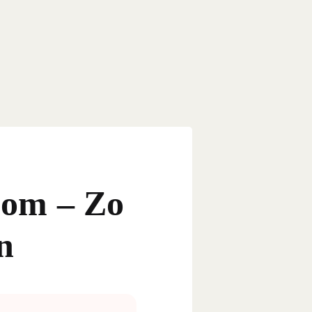
.com – Zo
n