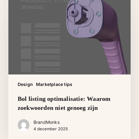
listing
optimalisatie:
Waarom
zoekwoorden
niet
genoeg
zijn
Design
Marketplace tips
Bol listing optimalisatie: Waarom
zoekwoorden niet genoeg zijn
BrandMonks
4 december 2025