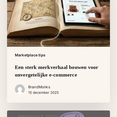
voor
onvergetelijke
e-
commerce
Marketplace tips
Een sterk merkverhaal bouwen voor
onvergetelijke e-commerce
BrandMonks
15 december 2025
Bol