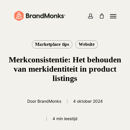
Skip
to
Menu
Close
Cart
Cart
main
account
content
Marketplace tips
Website
Merkconsistentie: Het behouden
van merkidentiteit in product
listings
Door
BrandMonks
4 oktober 2024
4 min leestijd