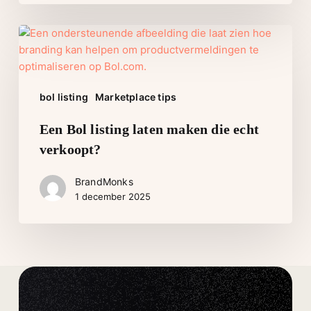
Een
Bol
listing
laten
bol listing
Marketplace tips
maken
die
Een Bol listing laten maken die echt
echt
verkoopt?
verkoopt?
BrandMonks
1 december 2025