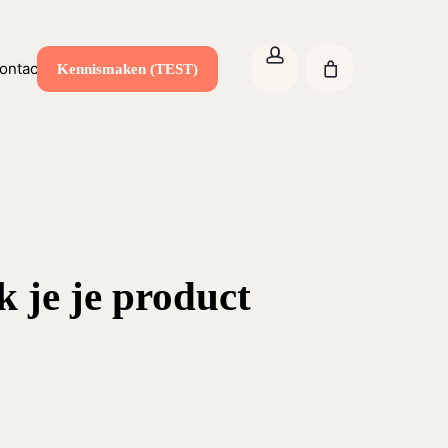
Close
account
Cart
ontact
Kennismaken (TEST)
k je je product