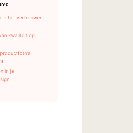
ave
ld het vertrouwen
an kwaliteit op
productfoto’s
dt
n in je
sign