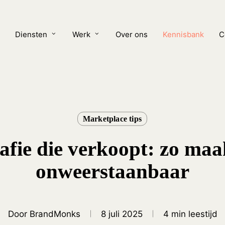
Cart
Diensten
Werk
Over ons
Kennisbank
C
Marketplace tips
fie die verkoopt: zo maa
onweerstaanbaar
Door
BrandMonks
8 juli 2025
4 min leestijd