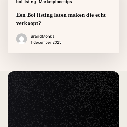
bol listing
Marketplace tips
maken
die
Een Bol listing laten maken die echt
echt
verkoopt?
verkoopt?
BrandMonks
1 december 2025