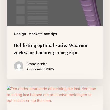
zijn
Design
Marketplace tips
Bol listing optimalisatie: Waarom
zoekwoorden niet genoeg zijn
BrandMonks
4 december 2025
Een
Bol
listing
laten