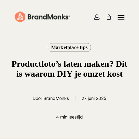
Skip
to
Menu
Close
Cart
Cart
main
account
content
Marketplace tips
Productfoto’s laten maken? Dit
is waarom DIY je omzet kost
Door
BrandMonks
27 juni 2025
4 min leestijd