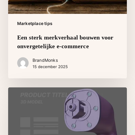
Marketplace tips
Een sterk merkverhaal bouwen voor
onvergetelijke e-commerce
BrandMonks
15 december 2025
Bol
listing
optimalisatie:
Waarom
zoekwoorden
niet
genoeg