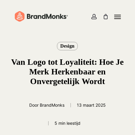
Skip
to
Menu
Close
Cart
Cart
main
account
content
Design
Van Logo tot Loyaliteit: Hoe Je
Merk Herkenbaar en
Onvergetelijk Wordt
Door
BrandMonks
13 maart 2025
5 min leestijd