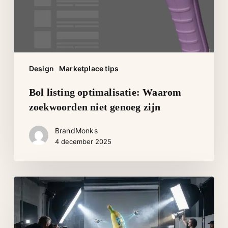
zijn
Design
Marketplace tips
Bol listing optimalisatie: Waarom
zoekwoorden niet genoeg zijn
BrandMonks
4 december 2025
Google’s
nano
banana
pro: