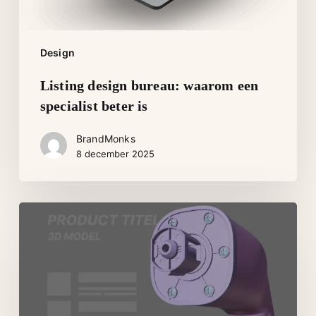
Design
Listing design bureau: waarom een
specialist beter is
BrandMonks
8 december 2025
Bol
listing
optimalisatie:
Waarom
zoekwoorden
niet
genoeg