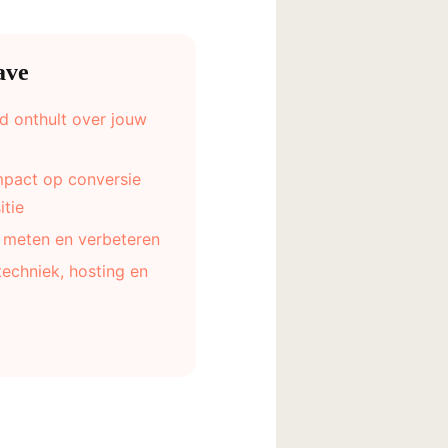
ave
d onthult over jouw
mpact op conversie
tie
t meten en verbeteren
techniek, hosting en