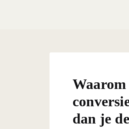
Waarom j
conversie
dan je d