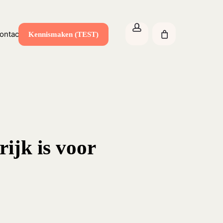
Close
account
Cart
ontact
Kennismaken (TEST)
ijk is voor