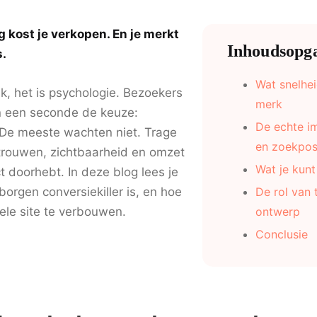
 kost je verkopen. En je merkt
Inhoudsopg
s.
Wat snelhei
k, het is psychologie. Bezoekers
merk
n een seconde de keuze:
De echte i
 De meeste wachten niet. Trage
en zoekposi
trouwen, zichtbaarheid en omzet
Wat je kun
ct doorhebt. In deze blog lees je
orgen conversiekiller is, en hoe
De rol van 
hele site te verbouwen.
ontwerp
Conclusie