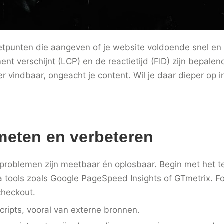
etpunten die aangeven of je website voldoende snel en 
ment verschijnt (LCP) en de reactietijd (FID) zijn bepalend
er vindbaar, ongeacht je content. Wil je daar dieper op 
meten en verbeteren
roblemen zijn meetbaar én oplosbaar. Begin met het te
via tools zoals Google PageSpeed Insights of GTmetrix.
checkout.
cripts, vooral van externe bronnen.