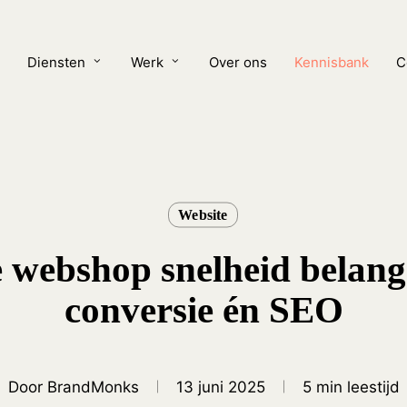
Cart
Diensten
Werk
Over ons
Kennisbank
C
Website
webshop snelheid belangr
conversie én SEO
Door
BrandMonks
13 juni 2025
5 min leestijd