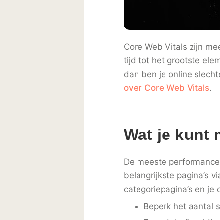
Core Web Vitals zijn me
tijd tot het grootste ele
dan ben je online slecht
over Core Web Vitals
.
Wat je kunt 
De meeste performancep
belangrijkste pagina’s 
categoriepagina’s en je 
Beperk het aantal s