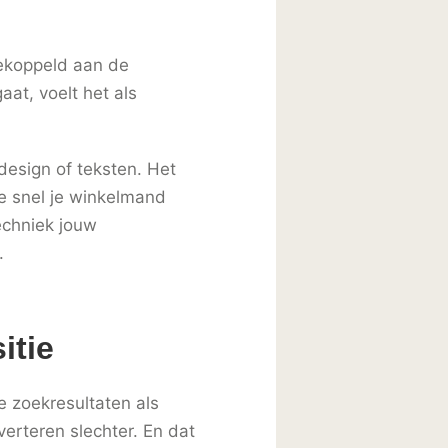
gekoppeld aan de
aat, voelt het als
design of teksten. Het
oe snel je winkelmand
echniek jouw
.
itie
de zoekresultaten als
verteren slechter. En dat