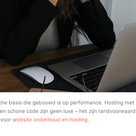
sche basis die gebouwd is op performance. Hosting met 
 en schone code zijn geen luxe – het zijn randvoorwaar
 voor
website onderhoud en hosting
.