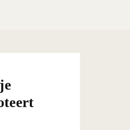
je
oteert