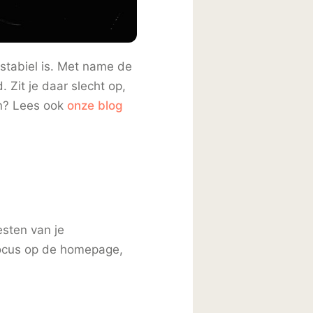
stabiel is. Met name de
. Zit je daar slecht op,
in? Lees ook
onze blog
sten van je
 Focus op de homepage,