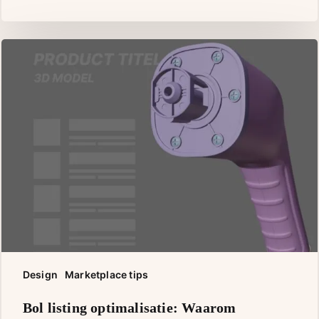
specialist
beter
is
Design
Marketplace tips
Bol
Bol listing optimalisatie: Waarom
listing