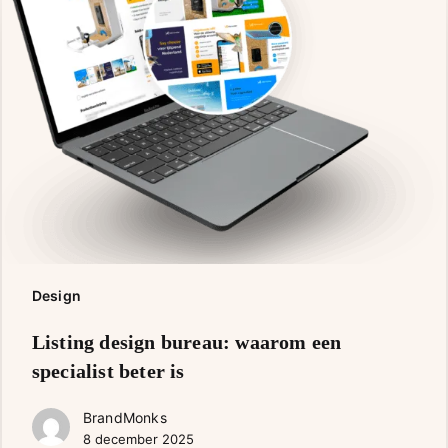
Design
Listing
Listing design bureau: waarom een
design
specialist beter is
bureau:
waarom
BrandMonks
een
8 december 2025