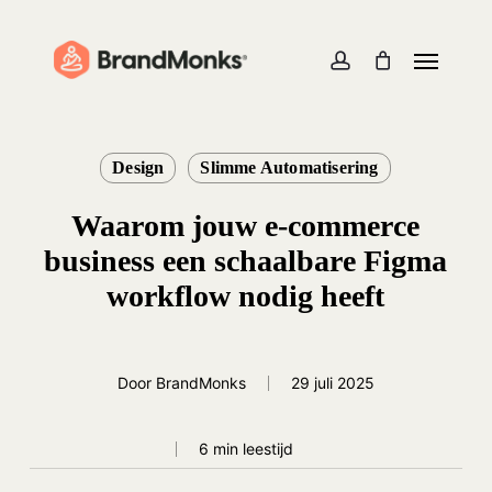
Skip
to
Menu
Close
Cart
Cart
main
account
content
Design
Slimme Automatisering
Waarom jouw e-commerce
business een schaalbare Figma
workflow nodig heeft
Door
BrandMonks
29 juli 2025
6 min leestijd