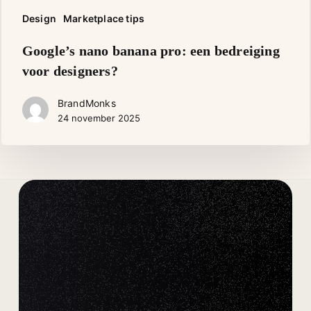
Design
Marketplace tips
Google’s
Google’s nano banana pro: een bedreiging
nano
voor designers?
banana
pro:
BrandMonks
een
24 november 2025
bedreiging
voor
designers?