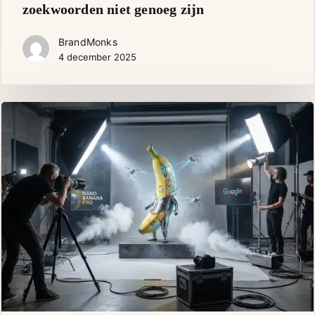
zoekwoorden niet genoeg zijn
optimalisatie:
Waarom
BrandMonks
zoekwoorden
4 december 2025
niet
genoeg
zijn