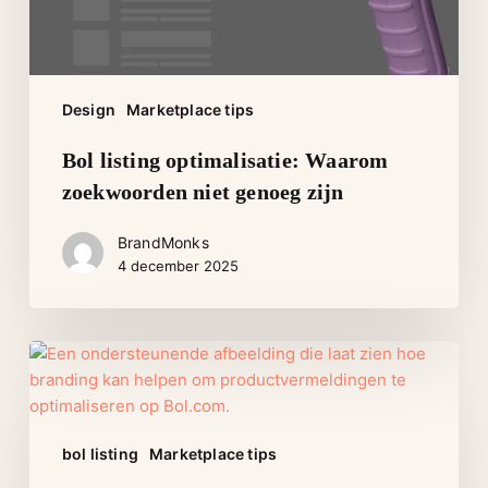
Design
Marketplace tips
Bol listing optimalisatie: Waarom
zoekwoorden niet genoeg zijn
BrandMonks
4 december 2025
Een
Bol
listing
laten
bol listing
Marketplace tips
maken
die