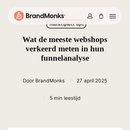
Skip
to
Menu
Close
Cart
Cart
main
account
content
Marketplace tips
Wat de meeste webshops
verkeerd meten in hun
funnelanalyse
Door
BrandMonks
27 april 2025
5 min leestijd