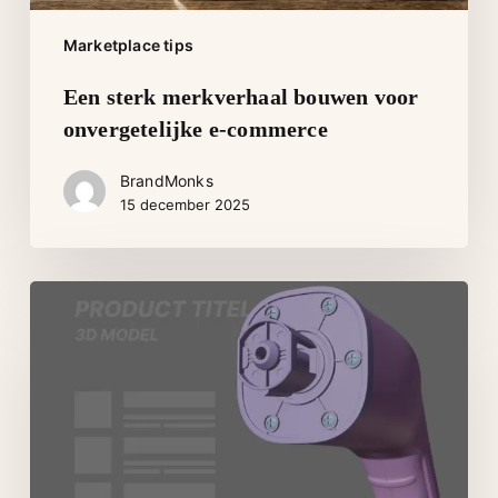
Marketplace tips
Een sterk merkverhaal bouwen voor
onvergetelijke e-commerce
BrandMonks
15 december 2025
Bol
listing
optimalisatie:
Waarom
zoekwoorden
niet
genoeg
zijn