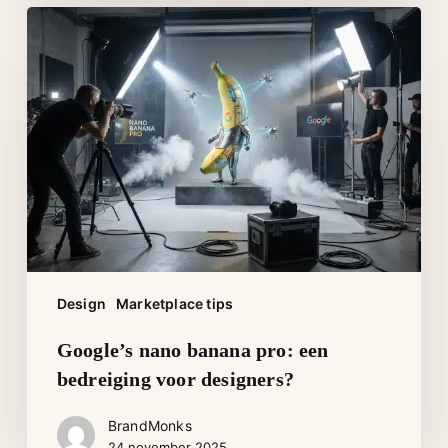
Google’s
nano
banana
pro:
een
bedreiging
voor
designers?
Design
Marketplace tips
Google’s nano banana pro: een
bedreiging voor designers?
BrandMonks
24 november 2025