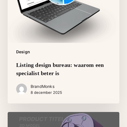
specialist
beter
is
Design
Listing design bureau: waarom een
specialist beter is
BrandMonks
8 december 2025
Bol
listing