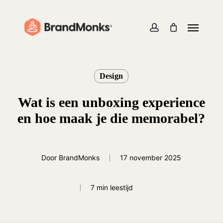
Skip
to
Menu
Close
Cart
Cart
main
account
content
Design
Wat is een unboxing experience
en hoe maak je die memorabel?
Door
BrandMonks
17 november 2025
7 min leestijd