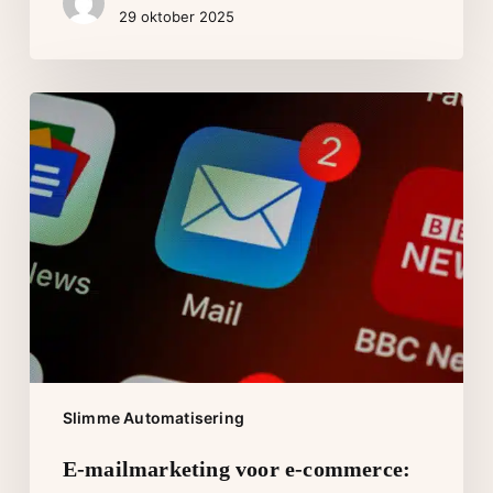
29 oktober 2025
E-
mailmarketing
voor
e-
commerce:
van
eerste
aankoop
tot
trouwe
klant
Slimme Automatisering
E-mailmarketing voor e-commerce: