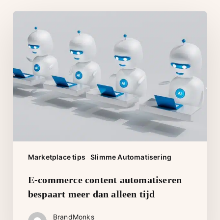
E-
commerce
content
automatiseren
bespaart
meer
dan
alleen
tijd
Marketplace tips
Slimme Automatisering
E-commerce content automatiseren
bespaart meer dan alleen tijd
BrandMonks