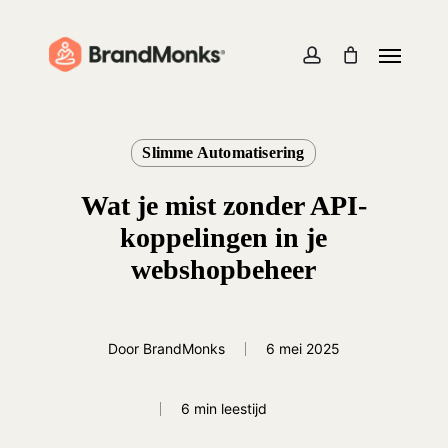
Skip
to
Menu
Close
Cart
Cart
main
account
content
Slimme Automatisering
Wat je mist zonder API-
koppelingen in je
webshopbeheer
Door
BrandMonks
6 mei 2025
6 min leestijd