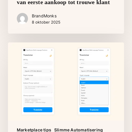
van eerste aankoop tot trouwe klant
BrandMonks
8 oktober 2025
Je
product
listings
automatisch
vertalen
met
AI
Marketplace tips
Slimme Automatisering