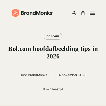
Skip
to
Menu
Close
Cart
Cart
main
account
content
bol.com
Bol.com hoofdafbeelding tips in
2026
Door
BrandMonks
14 november 2023
8 min leestijd