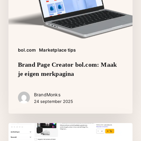
eigen
merkpagina
bol.com
Marketplace tips
Brand Page Creator bol.com: Maak
je eigen merkpagina
BrandMonks
24 september 2025
Branded
Shelves