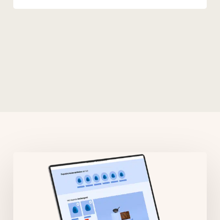
Related Posts
Brand
Page
Creator
bol.com:
Maak
je