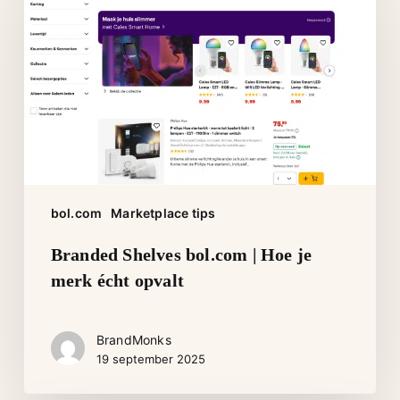
bol.com
|
Hoe
je
merk
écht
opvalt
bol.com
Marketplace tips
Branded Shelves bol.com | Hoe je
merk écht opvalt
BrandMonks
19 september 2025